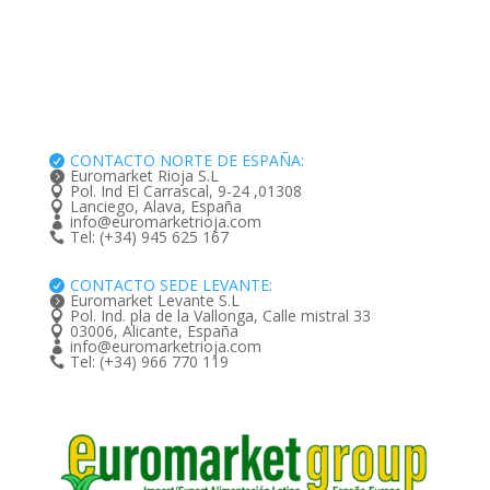
CONTACTO NORTE DE ESPAÑA:

Euromarket Rioja S.L

Pol. Ind El Carrascal, 9-24 ,01308

Lanciego, Alava, España

info@euromarketrioja.com

Tel: (+34) 945 625 167

CONTACTO SEDE LEVANTE:

Euromarket Levante S.L

Pol. Ind. pla de la Vallonga, Calle mistral 33

03006, Alicante, España

info@euromarketrioja.com

Tel: (+34) 966 770 119
