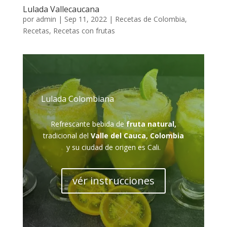
Lulada Vallecaucana
por
admin
|
Sep 11, 2022
|
Recetas de Colombia
,
Recetas
,
Recetas con frutas
Lulada Colombiana
Refrescante bebida de
fruta natural,
tradicional del
Valle del Cauca, Colombia
y su ciudad de origen es Cali.
vér instrucciones