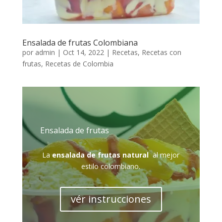
Ensalada de frutas Colombiana
por
admin
|
Oct 14, 2022
|
Recetas
,
Recetas con
frutas
,
Recetas de Colombia
Ensalada de frutas
La
ensalada de frutas natural
al mejor
estilo colombiano.
vér instrucciones